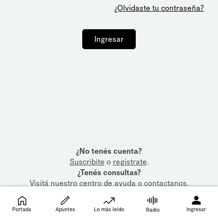
¿Olvidaste tu contraseña?
Ingresar
¿No tenés cuenta?
Suscribite
o
registrate
.
¿Tenés consultas?
Visitá nuestro
centro de ayuda
o
contactanos
.
Portada
Apuntes
Lo más leído
Ingresar
Radio