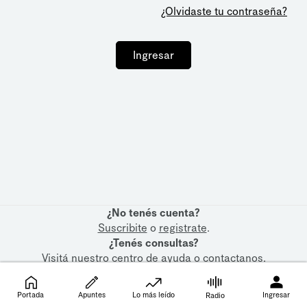
¿Olvidaste tu contraseña?
Ingresar
¿No tenés cuenta?
Suscribite
o
registrate
.
¿Tenés consultas?
Visitá nuestro
centro de ayuda
o
contactanos
.
Portada
Apuntes
Lo más leído
Ingresar
Radio