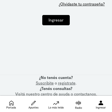
¿Olvidaste tu contraseña?
Ingresar
¿No tenés cuenta?
Suscribite
o
registrate
.
¿Tenés consultas?
Visitá nuestro
centro de ayuda
o
contactanos
.
Portada
Apuntes
Lo más leído
Ingresar
Radio