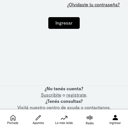
¿Olvidaste tu contraseña?
Ingresar
¿No tenés cuenta?
Suscribite
o
registrate
.
¿Tenés consultas?
Visitá nuestro
centro de ayuda
o
contactanos
.
Portada
Apuntes
Lo más leído
Ingresar
Radio