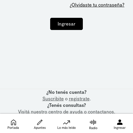
¿Olvidaste tu contraseña?
Ingresar
¿No tenés cuenta?
Suscribite
o
registrate
.
¿Tenés consultas?
Visitá nuestro
centro de ayuda
o
contactanos
.
Portada
Apuntes
Lo más leído
Ingresar
Radio