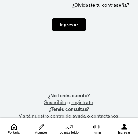
¿Olvidaste tu contraseña?
Ingresar
¿No tenés cuenta?
Suscribite
o
registrate
.
¿Tenés consultas?
Visitá nuestro
centro de ayuda
o
contactanos
.
Portada
Apuntes
Lo más leído
Ingresar
Radio