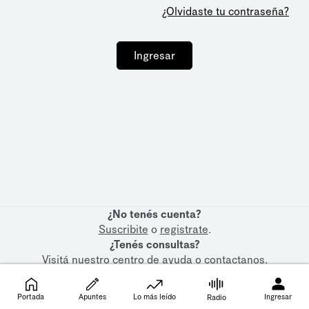
¿Olvidaste tu contraseña?
Ingresar
¿No tenés cuenta?
Suscribite
o
registrate
.
¿Tenés consultas?
Visitá nuestro
centro de ayuda
o
contactanos
.
Portada
Apuntes
Lo más leído
Ingresar
Radio