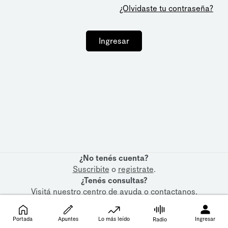
¿Olvidaste tu contraseña?
Ingresar
¿No tenés cuenta?
Suscribite
o
registrate
.
¿Tenés consultas?
Visitá nuestro
centro de ayuda
o
contactanos
.
Portada
Apuntes
Lo más leído
Ingresar
Radio