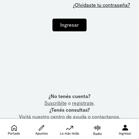
¿Olvidaste tu contraseña?
Ingresar
¿No tenés cuenta?
Suscribite
o
registrate
.
¿Tenés consultas?
Visitá nuestro
centro de ayuda
o
contactanos
.
Portada
Apuntes
Lo más leído
Ingresar
Radio