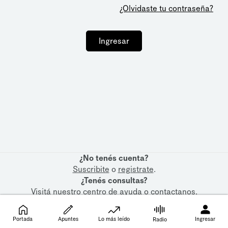
¿Olvidaste tu contraseña?
Ingresar
¿No tenés cuenta?
Suscribite
o
registrate
.
¿Tenés consultas?
Visitá nuestro
centro de ayuda
o
contactanos
.
Portada
Apuntes
Lo más leído
Ingresar
Radio