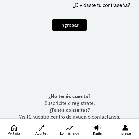
¿Olvidaste tu contraseña?
Ingresar
¿No tenés cuenta?
Suscribite
o
registrate
.
¿Tenés consultas?
Visitá nuestro
centro de ayuda
o
contactanos
.
Portada
Apuntes
Lo más leído
Ingresar
Radio