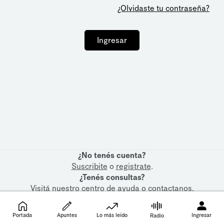
¿Olvidaste tu contraseña?
Ingresar
¿No tenés cuenta?
Suscribite
o
registrate
.
¿Tenés consultas?
Visitá nuestro
centro de ayuda
o
contactanos
.
Portada
Apuntes
Lo más leído
Ingresar
Radio