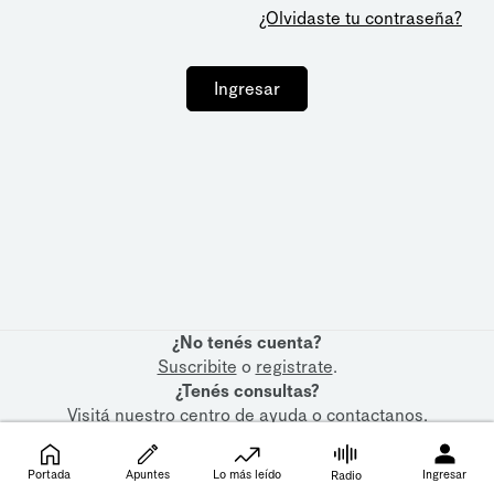
¿Olvidaste tu contraseña?
Ingresar
¿No tenés cuenta?
Suscribite
o
registrate
.
¿Tenés consultas?
Visitá nuestro
centro de ayuda
o
contactanos
.
Portada
Apuntes
Lo más leído
Ingresar
Radio