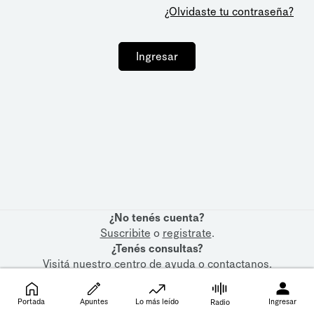
¿Olvidaste tu contraseña?
Ingresar
¿No tenés cuenta?
Suscribite
o
registrate
.
¿Tenés consultas?
Visitá nuestro
centro de ayuda
o
contactanos
.
Portada
Apuntes
Lo más leído
Ingresar
Radio