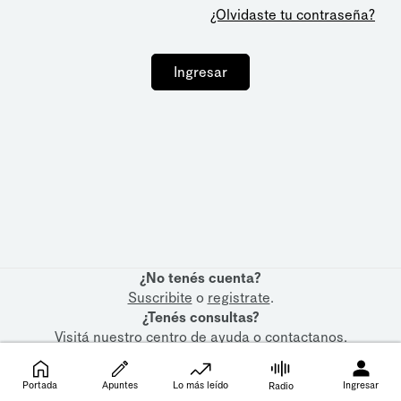
¿Olvidaste tu contraseña?
Ingresar
¿No tenés cuenta?
Suscribite
o
registrate
.
¿Tenés consultas?
Visitá nuestro
centro de ayuda
o
contactanos
.
Portada
Apuntes
Lo más leído
Ingresar
Radio