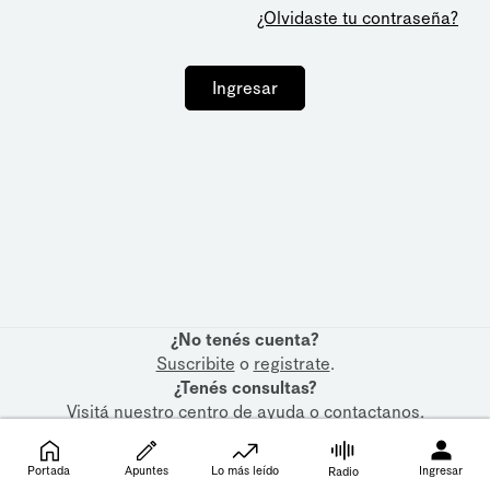
¿Olvidaste tu contraseña?
Ingresar
¿No tenés cuenta?
Suscribite
o
registrate
.
¿Tenés consultas?
Visitá nuestro
centro de ayuda
o
contactanos
.
Portada
Apuntes
Lo más leído
Ingresar
Radio