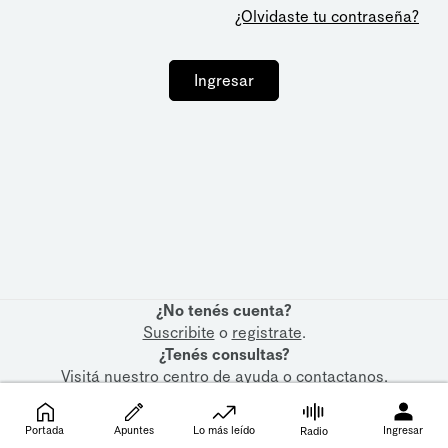
¿Olvidaste tu contraseña?
Ingresar
¿No tenés cuenta?
Suscribite
o
registrate
.
¿Tenés consultas?
Visitá nuestro
centro de ayuda
o
contactanos
.
Portada
Apuntes
Lo más leído
Ingresar
Radio