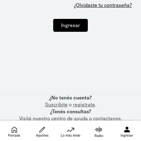
¿Olvidaste tu contraseña?
Ingresar
¿No tenés cuenta?
Suscribite
o
registrate
.
¿Tenés consultas?
Visitá nuestro
centro de ayuda
o
contactanos
.
Portada
Apuntes
Lo más leído
Ingresar
Radio