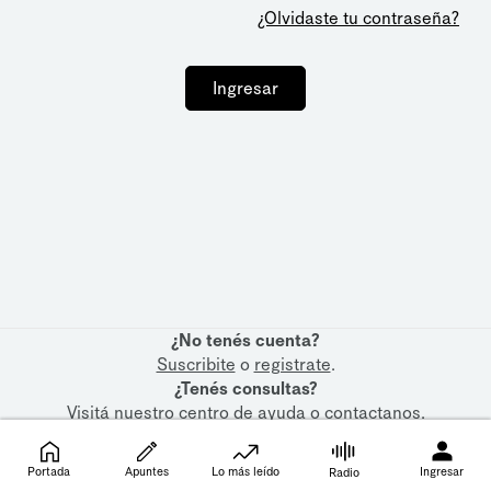
¿Olvidaste tu contraseña?
Ingresar
¿No tenés cuenta?
Suscribite
o
registrate
.
¿Tenés consultas?
Visitá nuestro
centro de ayuda
o
contactanos
.
Portada
Apuntes
Lo más leído
Ingresar
Radio