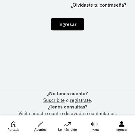
¿Olvidaste tu contraseña?
Ingresar
¿No tenés cuenta?
Suscribite
o
registrate
.
¿Tenés consultas?
Visitá nuestro
centro de ayuda
o
contactanos
.
Portada
Apuntes
Lo más leído
Ingresar
Radio