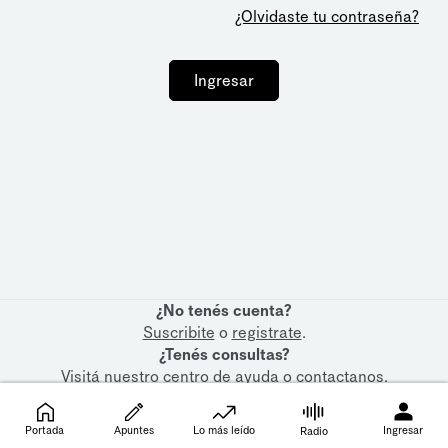
¿Olvidaste tu contraseña?
Ingresar
¿No tenés cuenta?
Suscribite
o
registrate
.
¿Tenés consultas?
Visitá nuestro
centro de ayuda
o
contactanos
.
Portada
Apuntes
Lo más leído
Ingresar
Radio