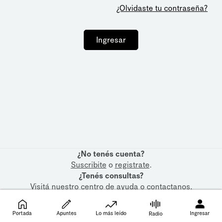
¿Olvidaste tu contraseña?
Ingresar
¿No tenés cuenta?
Suscribite
o
registrate
.
¿Tenés consultas?
Visitá nuestro
centro de ayuda
o
contactanos
.
Portada
Apuntes
Lo más leído
Ingresar
Radio