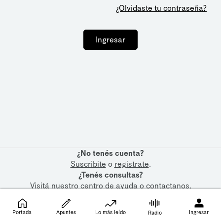
¿Olvidaste tu contraseña?
Ingresar
¿No tenés cuenta?
Suscribite
o
registrate
.
¿Tenés consultas?
Visitá nuestro
centro de ayuda
o
contactanos
.
Portada
Apuntes
Lo más leído
Ingresar
Radio