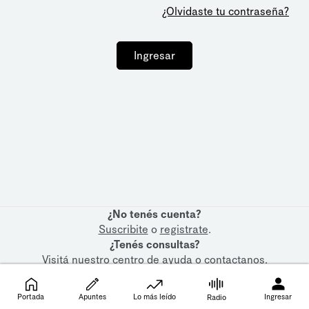
¿Olvidaste tu contraseña?
Ingresar
¿No tenés cuenta?
Suscribite
o
registrate
.
¿Tenés consultas?
Visitá nuestro
centro de ayuda
o
contactanos
.
Portada
Apuntes
Lo más leído
Ingresar
Radio