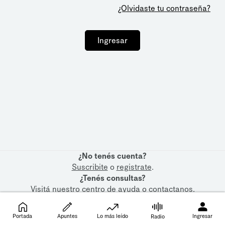
¿Olvidaste tu contraseña?
Ingresar
¿No tenés cuenta?
Suscribite
o
registrate
.
¿Tenés consultas?
Visitá nuestro
centro de ayuda
o
contactanos
.
Portada
Apuntes
Lo más leído
Ingresar
Radio