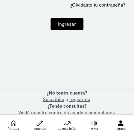
¿Olvidaste tu contraseña?
Ingresar
¿No tenés cuenta?
Suscribite
o
registrate
.
¿Tenés consultas?
Visitá nuestro
centro de ayuda
o
contactanos
.
Portada
Apuntes
Lo más leído
Ingresar
Radio