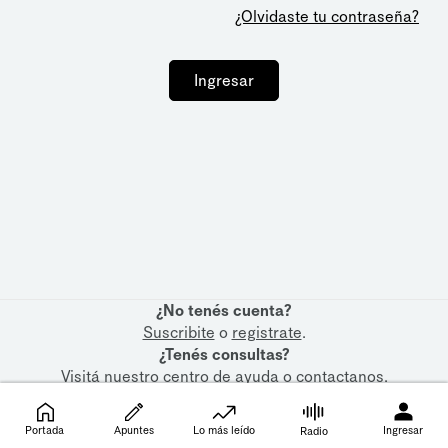
¿Olvidaste tu contraseña?
Ingresar
¿No tenés cuenta?
Suscribite
o
registrate
.
¿Tenés consultas?
Visitá nuestro
centro de ayuda
o
contactanos
.
Portada
Apuntes
Lo más leído
Ingresar
Radio