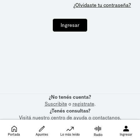
¿Olvidaste tu contraseña?
Ingresar
¿No tenés cuenta?
Suscribite
o
registrate
.
¿Tenés consultas?
Visitá nuestro
centro de ayuda
o
contactanos
.
Portada
Apuntes
Lo más leído
Ingresar
Radio