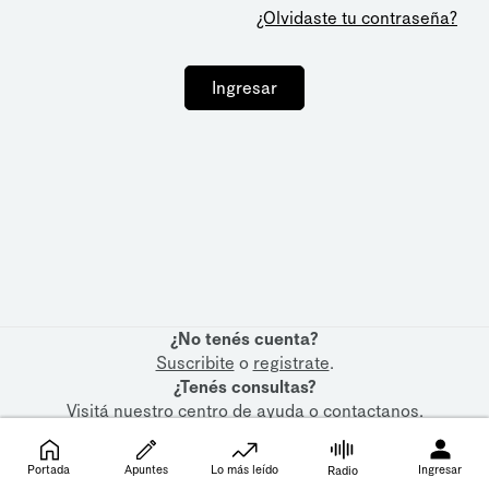
¿Olvidaste tu contraseña?
Ingresar
¿No tenés cuenta?
Suscribite
o
registrate
.
¿Tenés consultas?
Visitá nuestro
centro de ayuda
o
contactanos
.
Portada
Apuntes
Lo más leído
Ingresar
Radio