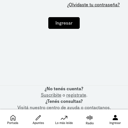
¿Olvidaste tu contraseña?
Ingresar
¿No tenés cuenta?
Suscribite
o
registrate
.
¿Tenés consultas?
Visitá nuestro
centro de ayuda
o
contactanos
.
Portada
Apuntes
Lo más leído
Ingresar
Radio