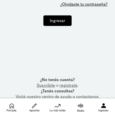
¿Olvidaste tu contraseña?
Ingresar
¿No tenés cuenta?
Suscribite
o
registrate
.
¿Tenés consultas?
Visitá nuestro
centro de ayuda
o
contactanos
.
Portada
Apuntes
Lo más leído
Ingresar
Radio