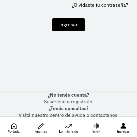
¿Olvidaste tu contraseña?
Ingresar
¿No tenés cuenta?
Suscribite
o
registrate
.
¿Tenés consultas?
Visitá nuestro
centro de ayuda
o
contactanos
.
Portada
Apuntes
Lo más leído
Ingresar
Radio