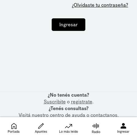
¿Olvidaste tu contraseña?
Ingresar
¿No tenés cuenta?
Suscribite
o
registrate
.
¿Tenés consultas?
Visitá nuestro
centro de ayuda
o
contactanos
.
Portada
Apuntes
Lo más leído
Ingresar
Radio