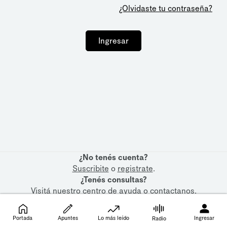
¿Olvidaste tu contraseña?
Ingresar
¿No tenés cuenta?
Suscribite
o
registrate
.
¿Tenés consultas?
Visitá nuestro
centro de ayuda
o
contactanos
.
Portada
Apuntes
Lo más leído
Ingresar
Radio