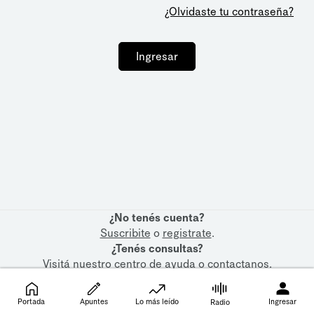
¿Olvidaste tu contraseña?
Ingresar
¿No tenés cuenta?
Suscribite
o
registrate
.
¿Tenés consultas?
Visitá nuestro
centro de ayuda
o
contactanos
.
Portada
Apuntes
Lo más leído
Ingresar
Radio