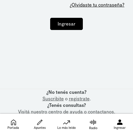
¿Olvidaste tu contraseña?
Ingresar
¿No tenés cuenta?
Suscribite
o
registrate
.
¿Tenés consultas?
Visitá nuestro
centro de ayuda
o
contactanos
.
Portada
Apuntes
Lo más leído
Ingresar
Radio