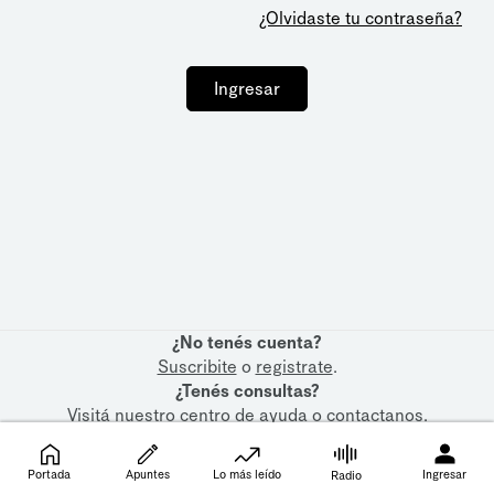
¿Olvidaste tu contraseña?
Ingresar
¿No tenés cuenta?
Suscribite
o
registrate
.
¿Tenés consultas?
Visitá nuestro
centro de ayuda
o
contactanos
.
Portada
Apuntes
Lo más leído
Ingresar
Radio