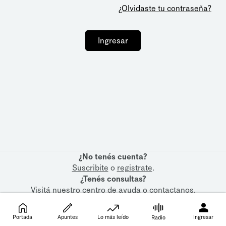
¿Olvidaste tu contraseña?
Ingresar
¿No tenés cuenta?
Suscribite
o
registrate
.
¿Tenés consultas?
Visitá nuestro
centro de ayuda
o
contactanos
.
Portada
Apuntes
Lo más leído
Ingresar
Radio