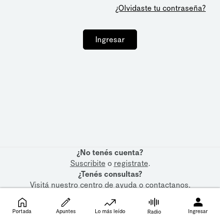
¿Olvidaste tu contraseña?
Ingresar
¿No tenés cuenta?
Suscribite
o
registrate
.
¿Tenés consultas?
Visitá nuestro
centro de ayuda
o
contactanos
.
Portada
Apuntes
Lo más leído
Ingresar
Radio