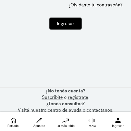
¿Olvidaste tu contraseña?
Ingresar
¿No tenés cuenta?
Suscribite
o
registrate
.
¿Tenés consultas?
Visitá nuestro
centro de ayuda
o
contactanos
.
Portada
Apuntes
Lo más leído
Ingresar
Radio