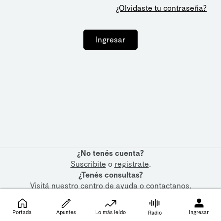
¿Olvidaste tu contraseña?
Ingresar
¿No tenés cuenta?
Suscribite
o
registrate
.
¿Tenés consultas?
Visitá nuestro
centro de ayuda
o
contactanos
.
Portada
Apuntes
Lo más leído
Ingresar
Radio