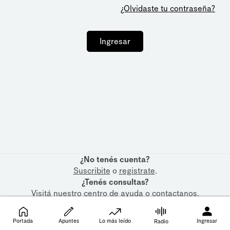
¿Olvidaste tu contraseña?
Ingresar
¿No tenés cuenta?
Suscribite
o
registrate
.
¿Tenés consultas?
Visitá nuestro
centro de ayuda
o
contactanos
.
Portada
Apuntes
Lo más leído
Ingresar
Radio