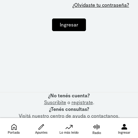
¿Olvidaste tu contraseña?
Ingresar
¿No tenés cuenta?
Suscribite
o
registrate
.
¿Tenés consultas?
Visitá nuestro
centro de ayuda
o
contactanos
.
Portada
Apuntes
Lo más leído
Ingresar
Radio