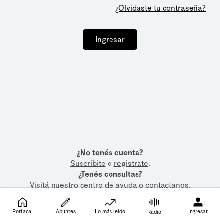
¿Olvidaste tu contraseña?
Ingresar
¿No tenés cuenta?
Suscribite
o
registrate
.
¿Tenés consultas?
Visitá nuestro
centro de ayuda
o
contactanos
.
Portada
Apuntes
Lo más leído
Ingresar
Radio