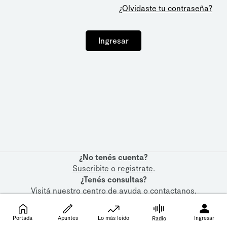
¿Olvidaste tu contraseña?
Ingresar
¿No tenés cuenta?
Suscribite
o
registrate
.
¿Tenés consultas?
Visitá nuestro
centro de ayuda
o
contactanos
.
Portada
Apuntes
Lo más leído
Ingresar
Radio