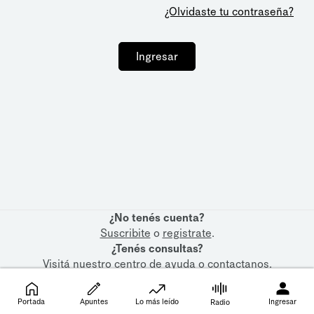
¿Olvidaste tu contraseña?
Ingresar
¿No tenés cuenta?
Suscribite
o
registrate
.
¿Tenés consultas?
Visitá nuestro
centro de ayuda
o
contactanos
.
Portada
Apuntes
Lo más leído
Ingresar
Radio