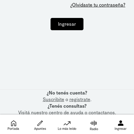
¿Olvidaste tu contraseña?
Ingresar
¿No tenés cuenta?
Suscribite
o
registrate
.
¿Tenés consultas?
Visitá nuestro
centro de ayuda
o
contactanos
.
Portada
Apuntes
Lo más leído
Ingresar
Radio