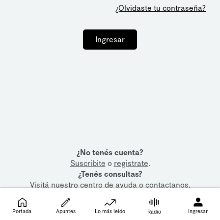
¿Olvidaste tu contraseña?
Ingresar
¿No tenés cuenta?
Suscribite
o
registrate
.
¿Tenés consultas?
Visitá nuestro
centro de ayuda
o
contactanos
.
Portada
Apuntes
Lo más leído
Ingresar
Radio