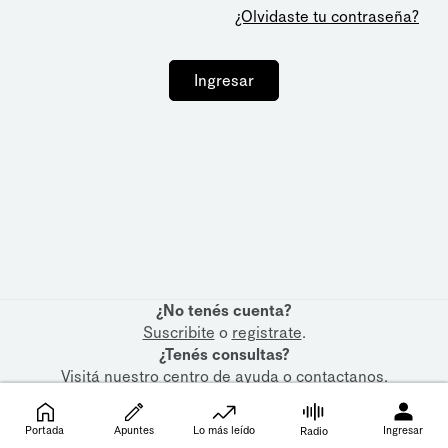
¿Olvidaste tu contraseña?
Ingresar
¿No tenés cuenta?
Suscribite
o
registrate
.
¿Tenés consultas?
Visitá nuestro
centro de ayuda
o
contactanos
.
Portada
Apuntes
Lo más leído
Ingresar
Radio