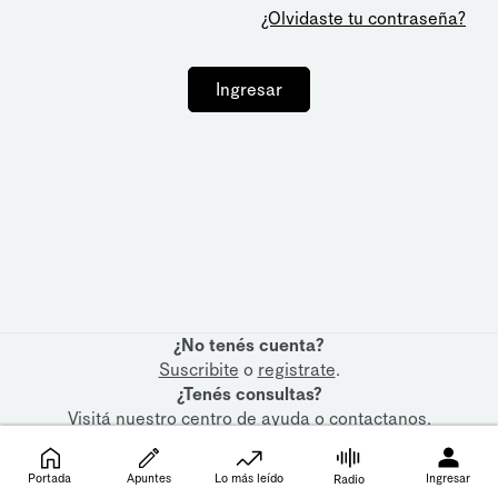
¿Olvidaste tu contraseña?
Ingresar
¿No tenés cuenta?
Suscribite
o
registrate
.
¿Tenés consultas?
Visitá nuestro
centro de ayuda
o
contactanos
.
Portada
Apuntes
Lo más leído
Ingresar
Radio